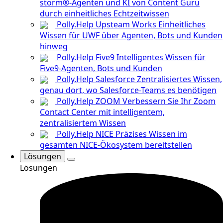
storm®-Agenten und KI von Content Guru
durch einheitliches Echtzeitwissen
Polly.Help Upsteam Works
Einheitliches
Wissen für UWF über Agenten, Bots und Kunden
hinweg
Polly.Help Five9
Intelligentes Wissen für
Five9-Agenten, Bots und Kunden
Polly.Help Salesforce
Zentralisiertes Wissen,
genau dort, wo Salesforce-Teams es benötigen
Polly.Help ZOOM
Verbessern Sie Ihr Zoom
Contact Center mit intelligentem,
zentralisiertem Wissen
Polly.Help NICE
Präzises Wissen im
gesamten NICE-Ökosystem bereitstellen
Lösungen
Lösungen