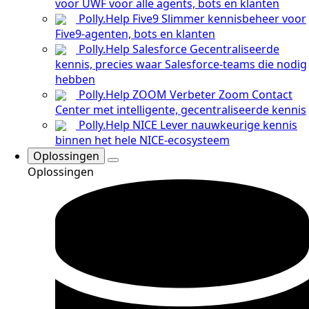
voor UWF voor alle agents, bots en klanten
Polly.Help Five9
Slimmer kennisbeheer voor
Five9-agenten, bots en klanten
Polly.Help Salesforce
Gecentraliseerde
kennis, precies waar Salesforce-teams die nodig
hebben
Polly.Help ZOOM
Verbeter Zoom Contact
Center met intelligente, gecentraliseerde kennis
Polly.Help NICE
Lever nauwkeurige kennis
binnen het hele NICE-ecosysteem
Oplossingen
Oplossingen