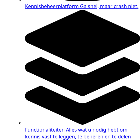
Kennisbeheerplatform
Ga snel, maar crash niet.
Functionaliteiten
Alles wat u nodig hebt om
kennis vast te leggen, te beheren en te delen