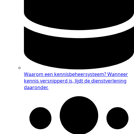
Waarom een kennisbeheersysteem?
Wanneer
kennis versnipperd is, lijdt de dienstverlening
daaronder.