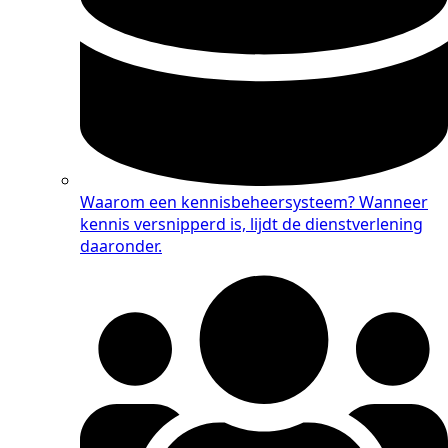
Waarom een kennisbeheersysteem?
Wanneer
kennis versnipperd is, lijdt de dienstverlening
daaronder.