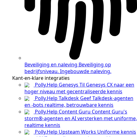
Beveiliging en naleving
Beveiliging op
bedrijfsniveau. Ingebouwde naleving.
Kant-en-klare integraties
Polly.Help Genesys
Til Genesys CX naar een
hoger niveau met gecentraliseerde kennis
Polly.Help Talkdesk
Geef Talkdesk-agenten
en -bots realtime, betrouwbare kennis
Polly.Help Content Guru
Content Guru's
storm®-agenten en AI versterken met uniforme,
realtime kennis
Polly.Help Upsteam Works
Uniforme kennis