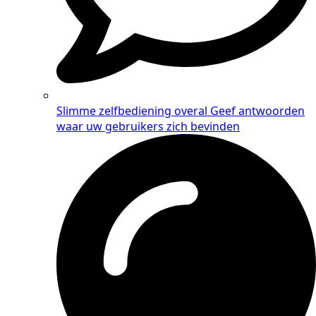
Slimme zelfbediening overal
Geef antwoorden
waar uw gebruikers zich bevinden